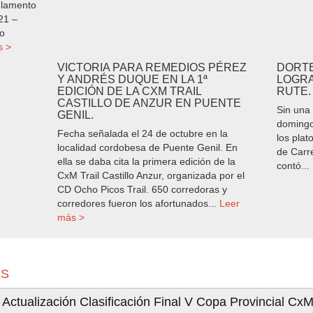
glamento
21 –
o
s >
VICTORIA PARA REMEDIOS PÉREZ
DORTE
Y ANDRÉS DUQUE EN LA 1ª
LOGRA
EDICIÓN DE LA CXM TRAIL
RUTE.
CASTILLO DE ANZUR EN PUENTE
Sin una
GENIL.
domingo
Fecha señalada el 24 de octubre en la
los plat
localidad cordobesa de Puente Genil. En
de Carr
ella se daba cita la primera edición de la
contó...
CxM Trail Castillo Anzur, organizada por el
CD Ocho Picos Trail. 650 corredoras y
corredores fueron los afortunados...
Leer
más >
ES
Actualización Clasificación Final V Copa Provincial CxM