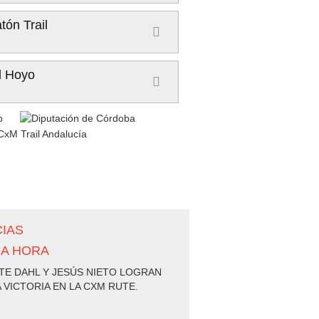
ón Trail
l Hoyo
CIAS
MA HORA