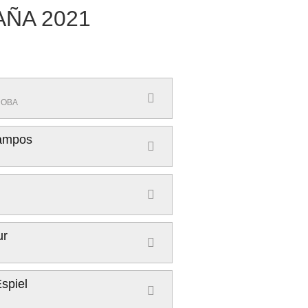
ÑA 2021
DOBA
Campos
ur
spiel